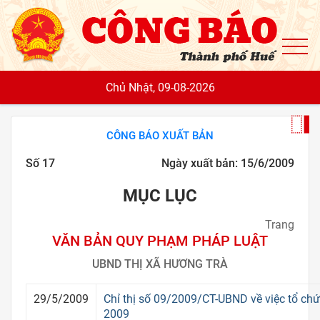
To
Chủ Nhật, 09-08-2026
CÔNG BÁO XUẤT BẢN
Số 17
Ngày xuất bản: 15/6/2009
MỤC LỤC
Trang
VĂN BẢN QUY PHẠM PHÁP LUẬT
UBND THỊ XÃ HƯƠNG TRÀ
29/5/2009
Chỉ thị số 09/2009/CT-UBND về việc tổ ch
2009