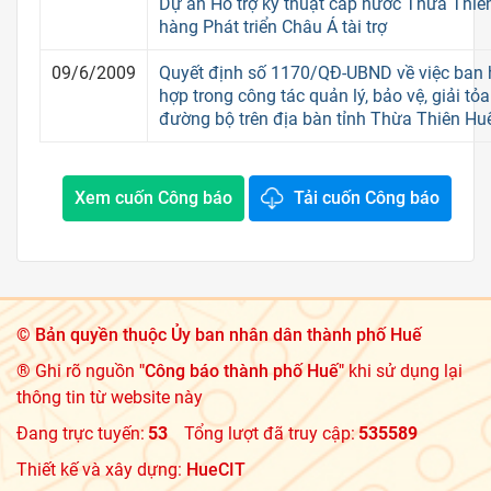
Dự án Hỗ trợ kỹ thuật cấp nước Thừa Thi
hàng Phát triển Châu Á tài trợ
09/6/2009
Quyết định số 1170/QĐ-UBND về việc ban 
hợp trong công tác quản lý, bảo vệ, giải tỏ
đường bộ trên địa bàn tỉnh Thừa Thiên Hu
Xem cuốn Công báo
Tải cuốn Công báo
©
Bản quyền thuộc Ủy ban nhân dân thành phố Huế
® Ghi rõ nguồn
"Công báo thành phố Huế"
khi sử dụng lại
thông tin từ website này
Đang trực tuyến:
53
Tổng lượt đã truy cập:
535589
Thiết kế và xây dựng:
HueCIT