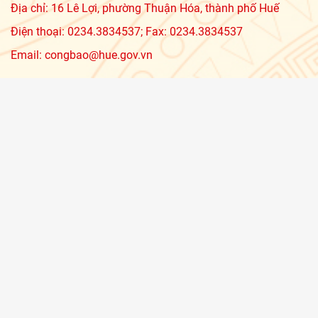
Địa chỉ: 16 Lê Lợi, phường Thuận Hóa, thành phố Huế
Điện thoại: 0234.3834537; Fax: 0234.3834537
Email: congbao@hue.gov.vn