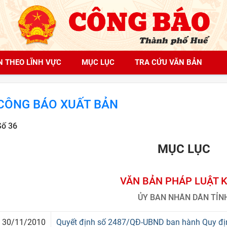
N THEO LĨNH VỰC
MỤC LỤC
TRA CỨU VĂN BẢN
CÔNG BÁO XUẤT BẢN
Số 36
MỤC LỤC
VĂN BẢN PHÁP LUẬT 
ỦY BAN NHÂN DÂN TỈN
30/11/2010
Quyết định số 2487/QĐ-UBND ban hành Quy định 