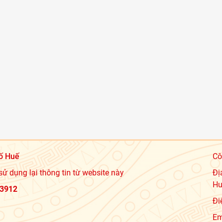
ố Huế
Cô
sử dụng lại thông tin từ website này
Đị
Hu
3912
Đi
Em