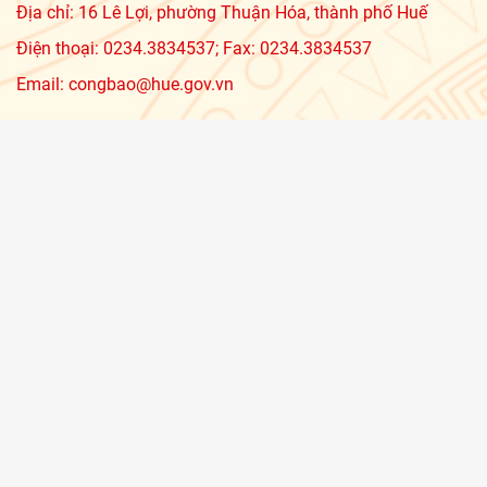
Địa chỉ: 16 Lê Lợi, phường Thuận Hóa, thành phố Huế
Điện thoại: 0234.3834537; Fax: 0234.3834537
Email: congbao@hue.gov.vn