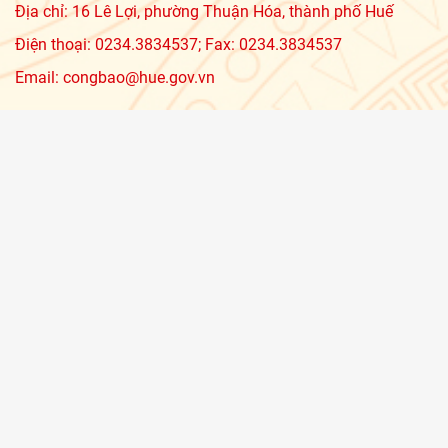
Địa chỉ: 16 Lê Lợi, phường Thuận Hóa, thành phố Huế
Điện thoại: 0234.3834537; Fax: 0234.3834537
Email: congbao@hue.gov.vn