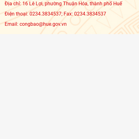
Địa chỉ: 16 Lê Lợi, phường Thuận Hóa, thành phố Huế
Điện thoại: 0234.3834537; Fax: 0234.3834537
Email: congbao@hue.gov.vn