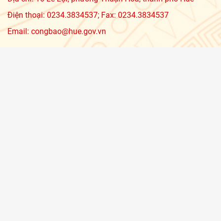
Điện thoại: 0234.3834537; Fax: 0234.3834537
Email: congbao@hue.gov.vn