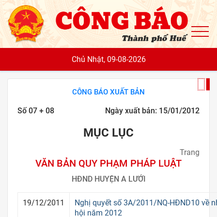
To
Chủ Nhật, 09-08-2026
CÔNG BÁO XUẤT BẢN
Số 07 + 08
Ngày xuất bản: 15/01/2012
MỤC LỤC
Trang
VĂN BẢN QUY PHẠM PHÁP LUẬT
HĐND HUYỆN A LƯỚI
19/12/2011
Nghị quyết số 3A/2011/NQ-HĐND10 về nhi
hội năm 2012