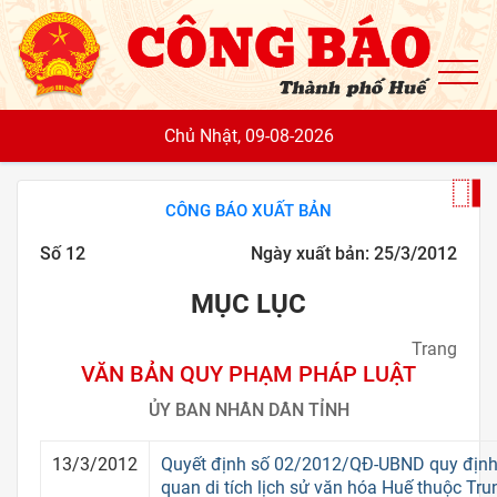
To
Chủ Nhật, 09-08-2026
CÔNG BÁO XUẤT BẢN
Số 12
Ngày xuất bản: 25/3/2012
MỤC LỤC
Trang
VĂN BẢN QUY PHẠM PHÁP LUẬT
ỦY BAN NHÂN DÂN TỈNH
13/3/2012
Quyết định số 02/2012/QĐ-UBND quy định
quan di tích lịch sử văn hóa Huế thuộc Tru