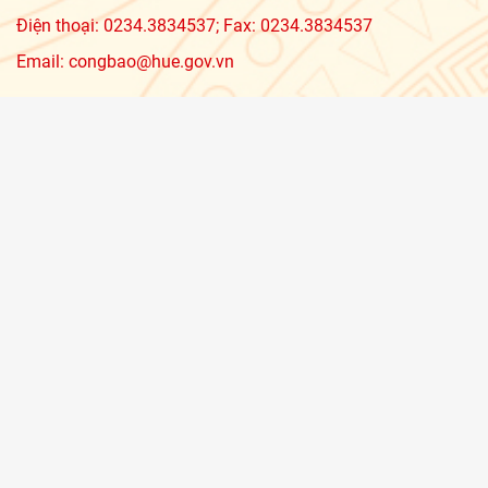
Điện thoại: 0234.3834537; Fax: 0234.3834537
Email: congbao@hue.gov.vn