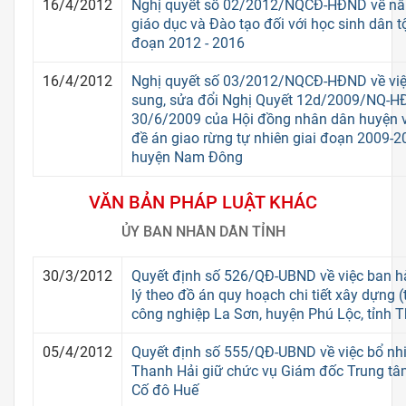
16/4/2012
Nghị quyết số 02/2012/NQCĐ-HĐND về nân
giáo dục và Đào tạo đối với học sinh dân tộ
đoạn 2012 - 2016
16/4/2012
Nghị quyết số 03/2012/NQCĐ-HĐND về việc
sung, sửa đổi Nghị Quyết 12d/2009/NQ-
30/6/2009 của Hội đồng nhân dân huyện v
đề án giao rừng tự nhiên giai đoạn 2009-2
huyện Nam Đông
VĂN BẢN PHÁP LUẬT KHÁC
ỦY BAN NHÂN DÂN TỈNH
30/3/2012
Quyết định số 526/QĐ-UBND về việc ban h
lý theo đồ án quy hoạch chi tiết xây dựng (
công nghiệp La Sơn, huyện Phú Lộc, tỉnh 
05/4/2012
Quyết định số 555/QĐ-UBND về việc bổ n
Thanh Hải giữ chức vụ Giám đốc Trung tâm
Cố đô Huế