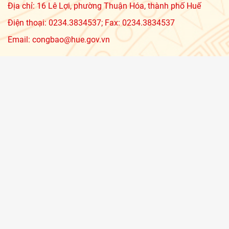
Địa chỉ: 16 Lê Lợi, phường Thuận Hóa, thành phố Huế
Điện thoại: 0234.3834537; Fax: 0234.3834537
Email: congbao@hue.gov.vn