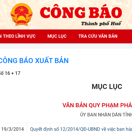
N THEO LĨNH VỰC
MỤC LỤC
TRA CỨU VĂN BẢN
CÔNG BÁO XUẤT BẢN
Số 16 + 17
MỤC LỤC
VĂN BẢN QUY PHẠM PHÁ
ỦY BAN NHÂN DÂN TỈN
19/3/2014
Quyết định số 12/2014/QĐ-UBND về việc ban hà