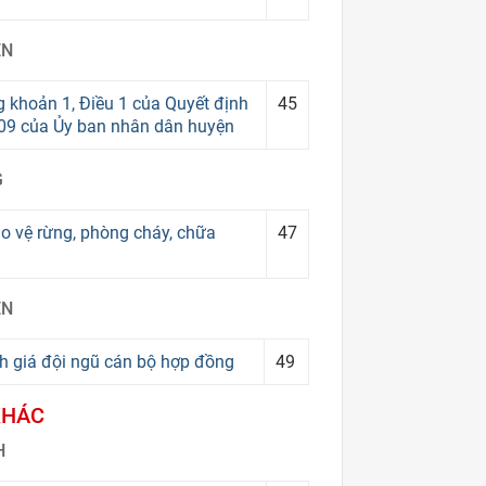
ỀN
 khoản 1, Điều 1 của Quyết định
45
9 của Ủy ban nhân dân huyện
G
o vệ rừng, phòng cháy, chữa
47
ỀN
nh giá đội ngũ cán bộ hợp đồng
49
KHÁC
H