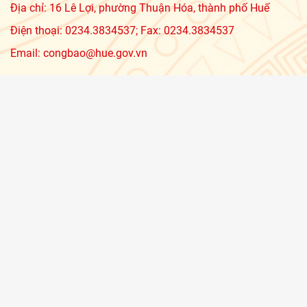
Địa chỉ: 16 Lê Lợi, phường Thuận Hóa, thành phố Huế
Điện thoại: 0234.3834537; Fax: 0234.3834537
Email: congbao@hue.gov.vn