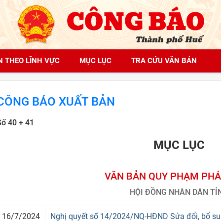
N THEO LĨNH VỰC
MỤC LỤC
TRA CỨU VĂN BẢN
CÔNG BÁO XUẤT BẢN
Số 40 + 41
MỤC LỤC
VĂN BẢN QUY PHẠM PHÁ
HỘI ĐỒNG NHÂN DÂN TỈ
16/7/2024
Nghị quyết số 14/2024/NQ-HĐND Sửa đổi, bổ su