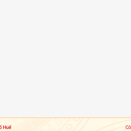
ố Huế
Cô