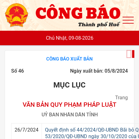
To
Chủ Nhật, 09-08-2026
CÔNG BÁO XUẤT BẢN
Số 46
Ngày xuất bản: 05/8/2024
MỤC LỤC
Trang
VĂN BẢN QUY PHẠM PHÁP LUẬT
UỶ BAN NHÂN DÂN TỈNH
26/7/2024
Quyết định số 44/2024/QĐ-UBND Bãi bỏ Q
53/2020/QĐ-UBND ngày 30/10/2020 của 