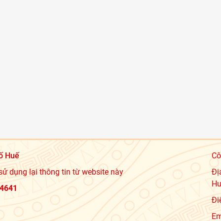
ố Huế
Cô
sử dụng lại thông tin từ website này
Đị
Hu
4641
Đi
Em