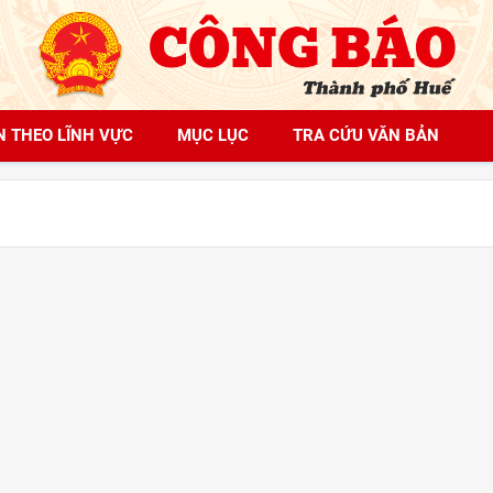
N THEO LĨNH VỰC
MỤC LỤC
TRA CỨU VĂN BẢN