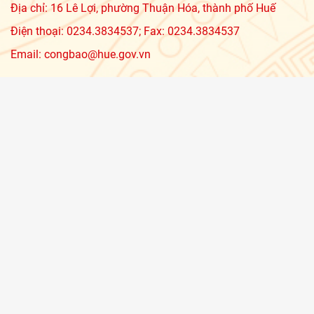
Địa chỉ: 16 Lê Lợi, phường Thuận Hóa, thành phố Huế
Điện thoại: 0234.3834537; Fax: 0234.3834537
Email: congbao@hue.gov.vn