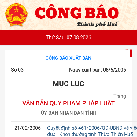
To
Thứ Sáu, 07-08-2026
CÔNG BÁO XUẤT BẢN
Số 03
Ngày xuất bản: 08/6/2006
MỤC LỤC
Trang
VĂN BẢN QUY PHẠM PHÁP LUẬT
ỦY BAN NHÂN DÂN TỈNH
21/02/2006
Quyết định số 461/2006/QĐ-UBND về việc
đua - Khen thưởng tỉnh Thừa Thiên Huế