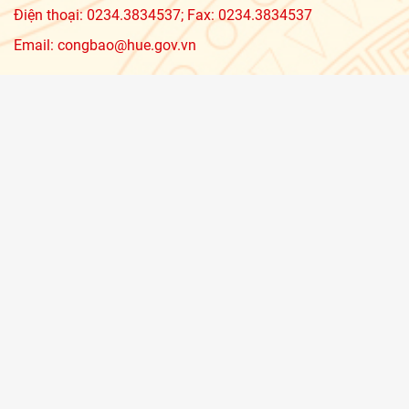
Điện thoại: 0234.3834537; Fax: 0234.3834537
Email: congbao@hue.gov.vn