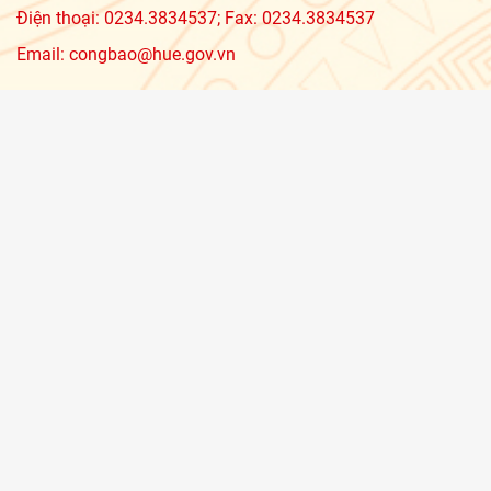
Điện thoại: 0234.3834537; Fax: 0234.3834537
Email: congbao@hue.gov.vn