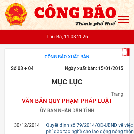
To
Thứ Ba, 11-08-2026
CÔNG BÁO XUẤT BẢN
Số 03 + 04
Ngày xuất bản: 15/01/2015
MỤC LỤC
Trang
VĂN BẢN QUY PHẠM PHÁP LUẬT
ỦY BAN NHÂN DÂN TỈNH
30/12/2014
Quyết định số 79/2014/QĐ-UBND về việc 
phí đào tạo nghề cho lao động nông thôn 