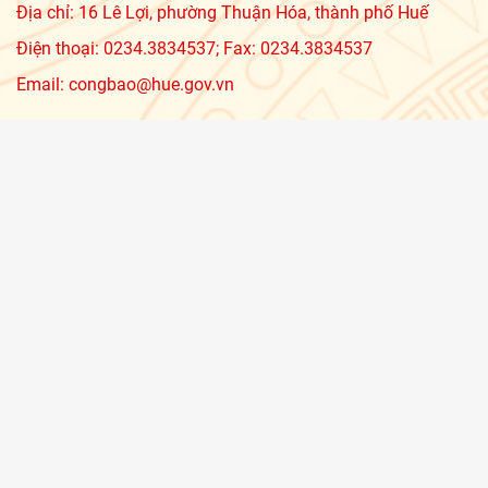
Địa chỉ: 16 Lê Lợi, phường Thuận Hóa, thành phố Huế
Điện thoại: 0234.3834537; Fax: 0234.3834537
Email: congbao@hue.gov.vn