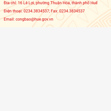
Địa chỉ: 16 Lê Lợi, phường Thuận Hóa, thành phố Huế
Điện thoại: 0234.3834537; Fax: 0234.3834537
Email: congbao@hue.gov.vn