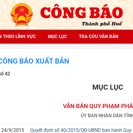
N THEO LĨNH VỰC
MỤC LỤC
TRA CỨU VĂN BẢN
CÔNG BÁO XUẤT BẢN
Số 42
MỤC LỤC
VĂN BẢN QUY PHẠM PHÁ
ỦY BAN NHÂN DÂN TỈN
24/9/2015
Quyết định số 40/2015/QĐ-UBND ban hành Quy c