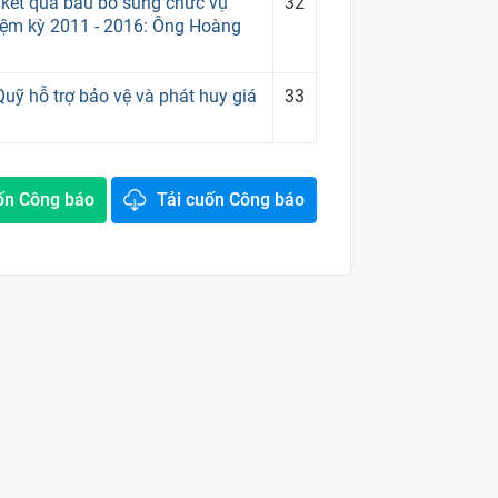
kết quả bầu bổ sung chức vụ
32
iệm kỳ 2011 - 2016: Ông Hoàng
uỹ hỗ trợ bảo vệ và phát huy giá
33
ốn Công báo
Tải cuốn Công báo