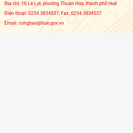
Địa chỉ: 16 Lê Lợi, phường Thuận Hóa, thành phố Huế
Điện thoại: 0234.3834537; Fax: 0234.3834537
Email: congbao@hue.gov.vn