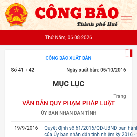
To
Thứ Năm, 06-08-2026
CÔNG BÁO XUẤT BẢN
Số 41 + 42
Ngày xuất bản: 05/10/2016
MỤC LỤC
Trang
VĂN BẢN QUY PHẠM PHÁP LUẬT
ỦY BAN NHÂN DÂN TỈNH
19/9/2016
Quyết định số 61/2016/QĐ-UBND ban hành
của Ủy ban nhân dân tỉnh nhiệm kỳ 2016 -