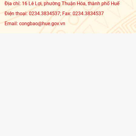
Địa chỉ: 16 Lê Lợi, phường Thuận Hóa, thành phố Huế
Điện thoại: 0234.3834537; Fax: 0234.3834537
Email: congbao@hue.gov.vn