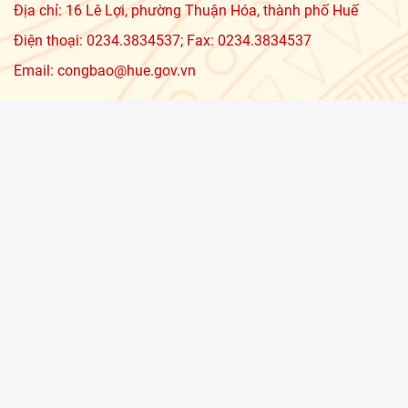
Địa chỉ: 16 Lê Lợi, phường Thuận Hóa, thành phố Huế
Điện thoại: 0234.3834537; Fax: 0234.3834537
Email: congbao@hue.gov.vn