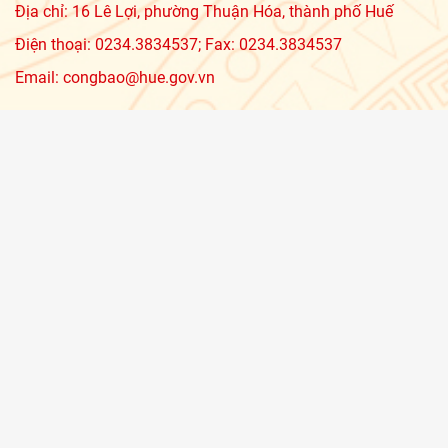
Địa chỉ: 16 Lê Lợi, phường Thuận Hóa, thành phố Huế
Điện thoại: 0234.3834537; Fax: 0234.3834537
Email: congbao@hue.gov.vn