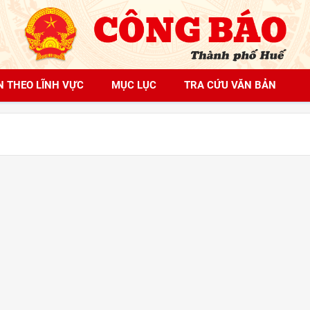
N THEO LĨNH VỰC
MỤC LỤC
TRA CỨU VĂN BẢN