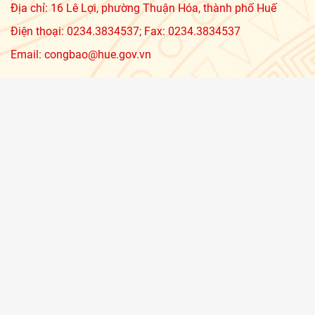
Địa chỉ: 16 Lê Lợi, phường Thuận Hóa, thành phố Huế
Điện thoại: 0234.3834537; Fax: 0234.3834537
Email: congbao@hue.gov.vn