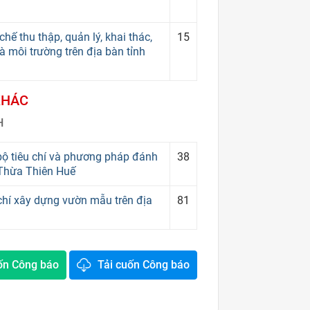
 thu thập, quản lý, khai thác,
15
và môi trường trên địa bàn tỉnh
KHÁC
H
bộ tiêu chí và phương pháp đánh
38
 Thừa Thiên Huế
́ xây dựng vườn mẫu trên địa
81
ốn Công báo
Tải cuốn Công báo