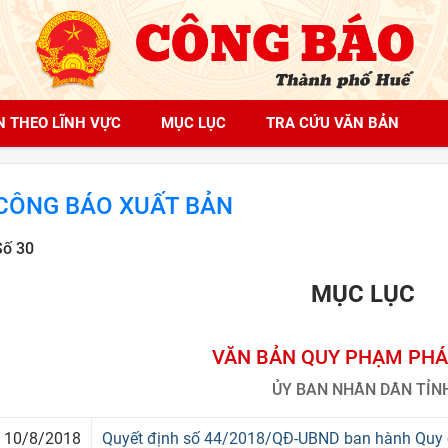
N THEO LĨNH VỰC
MỤC LỤC
TRA CỨU VĂN BẢN
CÔNG BÁO XUẤT BẢN
Số 30
MỤC LỤC
VĂN BẢN QUY PHẠM PHÁ
ỦY BAN NHÂN DÂN TỈN
10/8/2018
Quyết định số 44/2018/QĐ-UBND ban hành Quy c