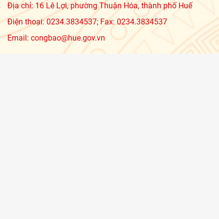
Địa chỉ: 16 Lê Lợi, phường Thuận Hóa, thành phố Huế
Điện thoại: 0234.3834537; Fax: 0234.3834537
Email: congbao@hue.gov.vn