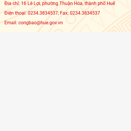
Địa chỉ: 16 Lê Lợi, phường Thuận Hóa, thành phố Huế
Điện thoại: 0234.3834537; Fax: 0234.3834537
Email: congbao@hue.gov.vn