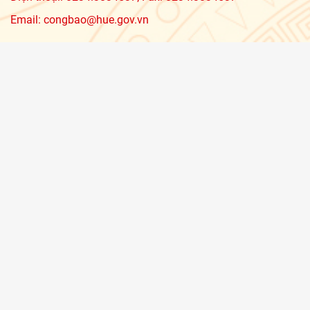
Email: congbao@hue.gov.vn