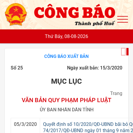
To
Thứ Bảy, 08-08-2026
CÔNG BÁO XUẤT BẢN
Số 25
Ngày xuất bản: 15/3/2020
MỤC LỤC
Trang
VĂN BẢN QUY PHẠM PHÁP LUẬT
ỦY BAN NHÂN DÂN TỈNH
05/3/2020
Quyết định số 10/2020/QĐ-UBND bãi bỏ Qu
74/2017/QĐ-UBND ngày 01 tháng 9 năm 2