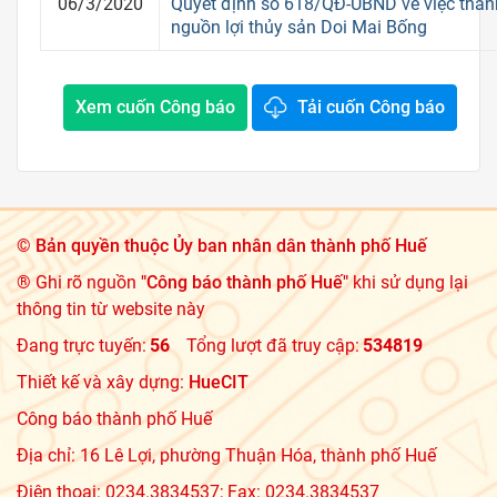
06/3/2020
Quyết định số 618/QĐ-UBND về việc thàn
nguồn lợi thủy sản Doi Mai Bống
Xem cuốn Công báo
Tải cuốn Công báo
©
Bản quyền thuộc Ủy ban nhân dân thành phố Huế
® Ghi rõ nguồn
"Công báo thành phố Huế"
khi sử dụng lại
thông tin từ website này
Đang trực tuyến:
56
Tổng lượt đã truy cập:
534819
Thiết kế và xây dựng:
HueCIT
Công báo thành phố Huế
Địa chỉ: 16 Lê Lợi, phường Thuận Hóa, thành phố Huế
Điện thoại: 0234.3834537; Fax: 0234.3834537