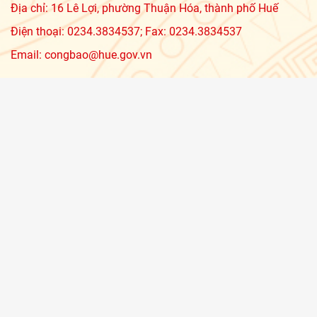
Địa chỉ: 16 Lê Lợi, phường Thuận Hóa, thành phố Huế
Điện thoại: 0234.3834537; Fax: 0234.3834537
Email: congbao@hue.gov.vn