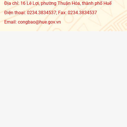
Địa chỉ: 16 Lê Lợi, phường Thuận Hóa, thành phố Huế
Điện thoại: 0234.3834537; Fax: 0234.3834537
Email: congbao@hue.gov.vn