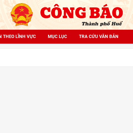
N THEO LĨNH VỰC
MỤC LỤC
TRA CỨU VĂN BẢN