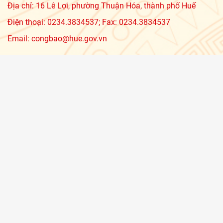
Địa chỉ: 16 Lê Lợi, phường Thuận Hóa, thành phố Huế
Điện thoại: 0234.3834537; Fax: 0234.3834537
Email: congbao@hue.gov.vn