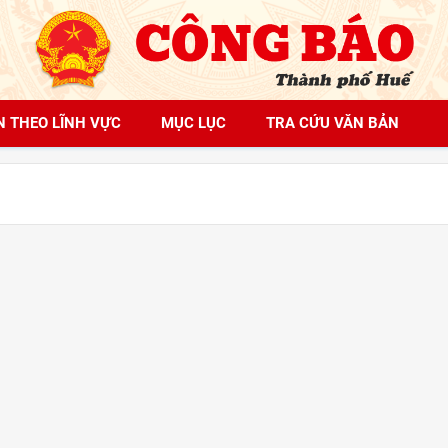
N THEO LĨNH VỰC
MỤC LỤC
TRA CỨU VĂN BẢN