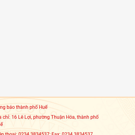
ng báo thành phố Huế
a chỉ: 16 Lê Lợi, phường Thuận Hóa, thành phố
ế
ện thoại: 0234.3834537; Fax: 0234.3834537