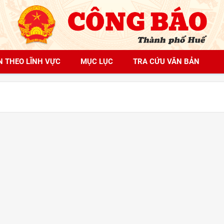
N THEO LĨNH VỰC
MỤC LỤC
TRA CỨU VĂN BẢN