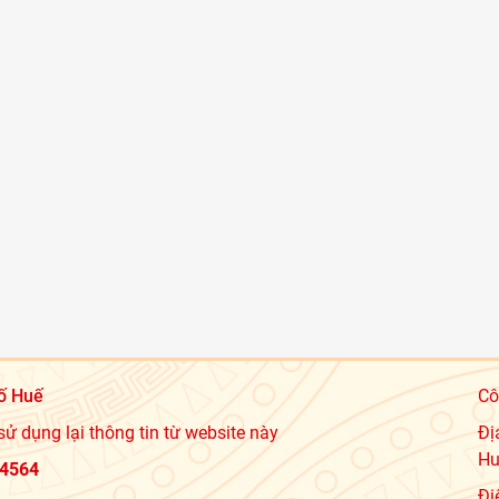
ố Huế
Cô
sử dụng lại thông tin từ website này
Đị
Hu
4564
Đi