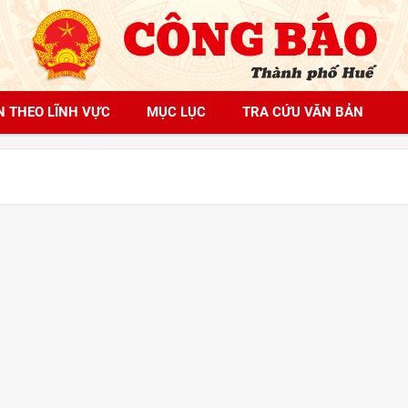
N THEO LĨNH VỰC
MỤC LỤC
TRA CỨU VĂN BẢN