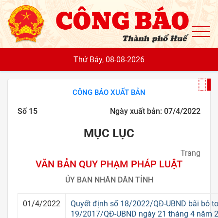
To
Thứ Bảy, 08-08-2026
CÔNG BÁO XUẤT BẢN
Số 15
Ngày xuất bản: 07/4/2022
MỤC LỤC
Trang
VĂN BẢN QUY PHẠM PHÁP LUẬT
ỦY BAN NHÂN DÂN TỈNH
01/4/2022
Quyết định số 18/2022/QĐ-UBND bãi bỏ to
19/2017/QĐ-UBND ngày 21 tháng 4 năm 2