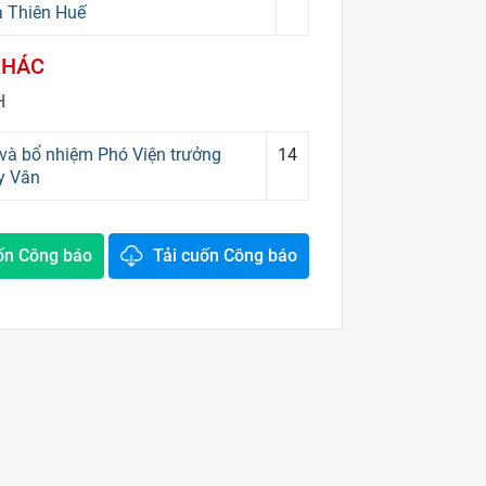
a Thiên Huế
KHÁC
H
và bổ nhiệm Phó Viện trưởng
14
úy Vân
ốn Công báo
Tải cuốn Công báo