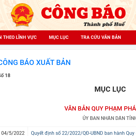
N THEO LĨNH VỰC
MỤC LỤC
TRA CỨU VĂN BẢN
CÔNG BÁO XUẤT BẢN
Số 18
MỤC LỤC
VĂN BẢN QUY PHẠM PHÁ
ỦY BAN NHÂN DÂN TỈN
04/5/2022
Quyết định số 22/2022/QĐ-UBND ban hành Quy đ