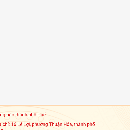
ng báo thành phố Huế
a chỉ: 16 Lê Lợi, phường Thuận Hóa, thành phố