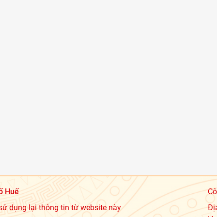
ố Huế
Cô
sử dụng lại thông tin từ website này
Đị