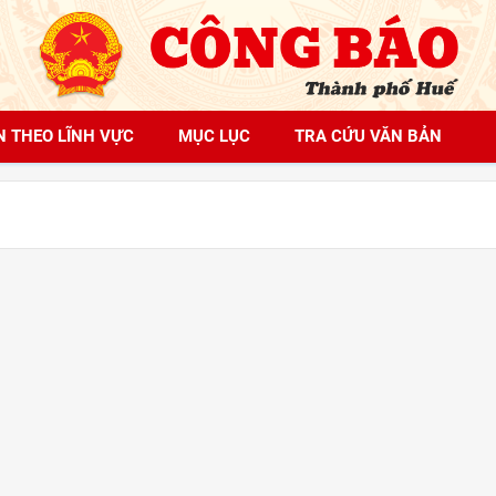
N THEO LĨNH VỰC
MỤC LỤC
TRA CỨU VĂN BẢN