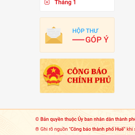
Tháng 1
HỘP THƯ
GÓP Ý
©
Bản quyền thuộc Ủy ban nhân dân thành ph
® Ghi rõ nguồn
"Công báo thành phố Huế"
khi 