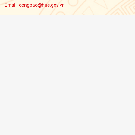
Email: congbao@hue.gov.vn