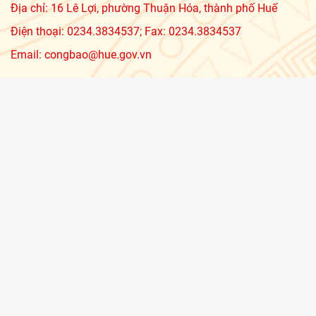
Địa chỉ: 16 Lê Lợi, phường Thuận Hóa, thành phố Huế
Điện thoại: 0234.3834537; Fax: 0234.3834537
Email: congbao@hue.gov.vn