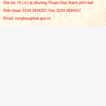
Địa chỉ: 16 Lê Lợi, phường Thuận Hóa, thành phố Huế
Điện thoại: 0234.3834537; Fax: 0234.3834537
Email: congbao@hue.gov.vn