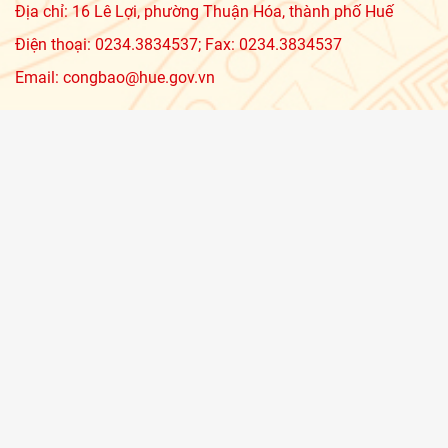
Địa chỉ: 16 Lê Lợi, phường Thuận Hóa, thành phố Huế
Điện thoại: 0234.3834537; Fax: 0234.3834537
Email: congbao@hue.gov.vn