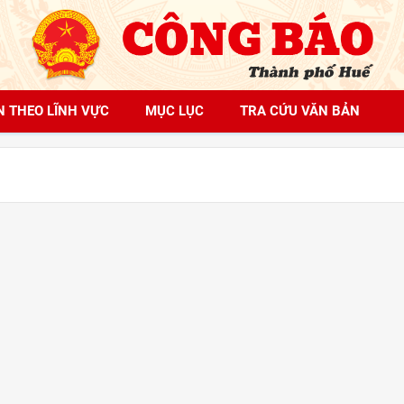
N THEO LĨNH VỰC
MỤC LỤC
TRA CỨU VĂN BẢN