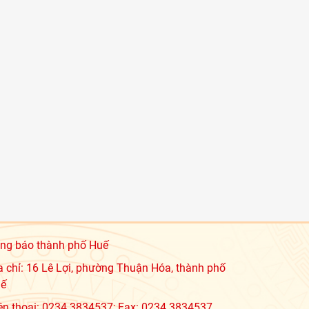
ng báo thành phố Huế
a chỉ: 16 Lê Lợi, phường Thuận Hóa, thành phố
ế
ện thoại: 0234.3834537; Fax: 0234.3834537