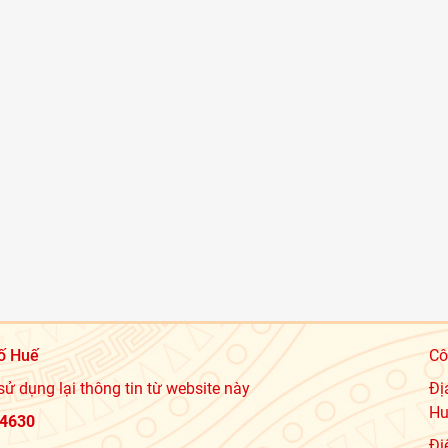
ố Huế
Cô
sử dụng lại thông tin từ website này
Đị
Hu
4630
Đi