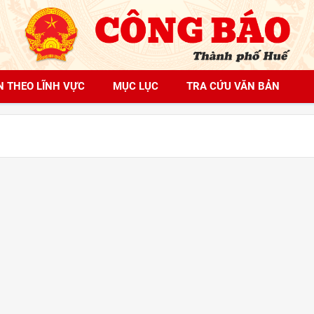
N THEO LĨNH VỰC
MỤC LỤC
TRA CỨU VĂN BẢN