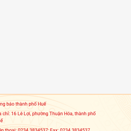
ng báo thành phố Huế
a chỉ: 16 Lê Lợi, phường Thuận Hóa, thành phố
ế
ện thoại: 0234.3834537; Fax: 0234.3834537