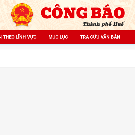
N THEO LĨNH VỰC
MỤC LỤC
TRA CỨU VĂN BẢN