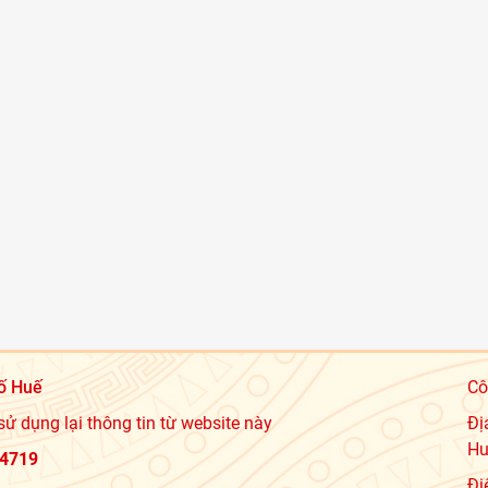
ố Huế
Cô
sử dụng lại thông tin từ website này
Đị
Hu
4719
Đi